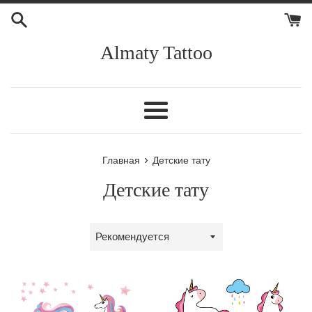
Перейти
к
контенту
Almaty Tattoo
Меню
›
Главная
Детские тату
Детские тату
Сортировка